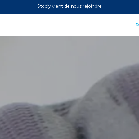
Stooly vient de nous rejoindre
Suivez nos actualités sur LinkedIn
D
SAS, ATELIER EMOCIO et TECMA ARIES travaillent av
Découvrez les entreprises qui travaillent avec nous